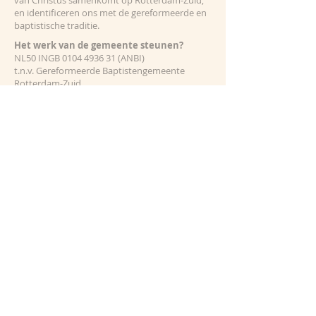
van Christus samenkomt op Rotterdam-Zuid,
en identificeren ons met de gereformeerde en
baptistische traditie.
Het werk van de gemeente steunen?
NL50 INGB
0104 4936 31
(ANBI)
t.n.v. Gereformeerde Baptistengemeente
Rotterdam-Zuid
ADRESSEN
Guido Gezelleweg 1
3076 EB, Rotterdam
info@gereformeerdebaptistengemeente.nl
SOCIALE MEDIA
PARTNER